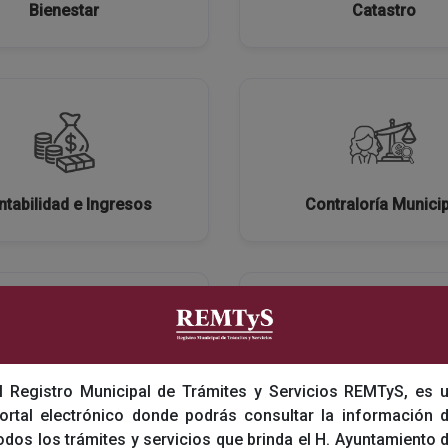
Bienestar
Catastro
tabilidad e Ingresos
Contraloría Municip
l Registro Municipal de Trámites y Servicios REMTyS, es 
ón General de Bienestar y
Direccion General de De
ortal electrónico donde podrás consultar la información 
Salud
Sostenible
odos los trámites y servicios que brinda el H. Ayuntamiento 