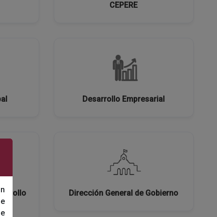
CEPERE
al
Desarrollo Empresarial
un
sarrollo
Dirección General de Gobierno
de
de