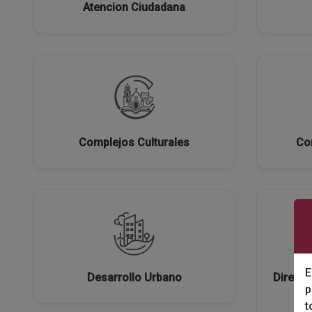
Atencion Ciudadana
Complejos Culturales
Con
E
Desarrollo Urbano
Direcci
p
t