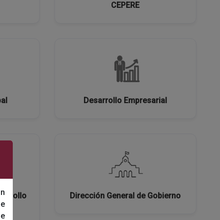
CEPERE
al
Desarrollo Empresarial
un
sarrollo
Dirección General de Gobierno
de
de