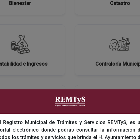
Bienestar
Catastro
tabilidad e Ingresos
Contraloría Municip
l Registro Municipal de Trámites y Servicios REMTyS, es 
ón General de Bienestar y
Direccion General de De
ortal electrónico donde podrás consultar la información 
Salud
Sostenible
odos los trámites y servicios que brinda el H. Ayuntamiento 